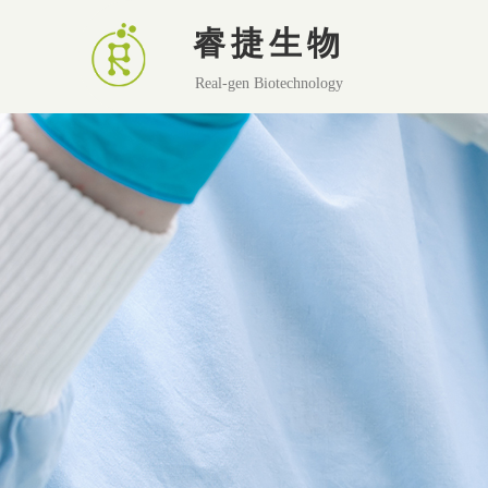
睿捷生物
Real-gen Biotechnology