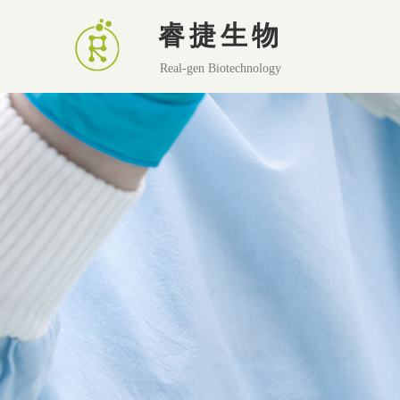
睿捷生物
Real-gen Biotechnology