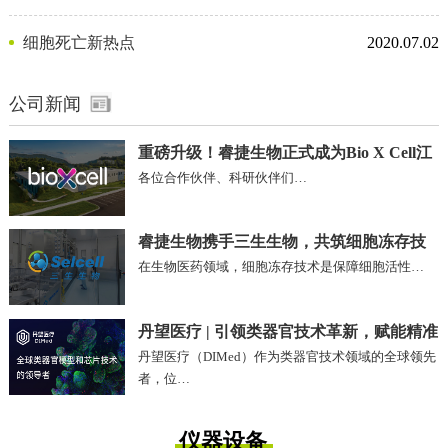
剂
细胞死亡新热点
2020.07.02
公司新闻
重磅升级！睿捷生物正式成为Bio X Cell江
各位合作伙伴、科研伙伴们…
苏、安徽区域独家代理商
睿捷生物携手三生生物，共筑细胞冻存技
在生物医药领域，细胞冻存技术是保障细胞活性…
术新未来!
丹望医疗 | 引领类器官技术革新，赋能精准
丹望医疗（DIMed）作为类器官技术领域的全球领先
医疗未来
者，位…
仪器设备