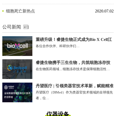
剂
细胞死亡新热点
2020.07.02
公司新闻
重磅升级！睿捷生物正式成为Bio X Cell江
各位合作伙伴、科研伙伴们…
苏、安徽区域独家代理商
睿捷生物携手三生生物，共筑细胞冻存技
在生物医药领域，细胞冻存技术是保障细胞活性…
术新未来!
丹望医疗 | 引领类器官技术革新，赋能精准
丹望医疗（DIMed）作为类器官技术领域的全球领先
医疗未来
者，位…
仪器设备