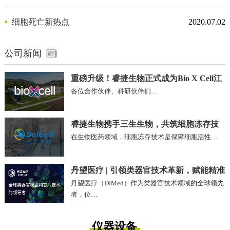
剂
细胞死亡新热点
2020.07.02
公司新闻
重磅升级！睿捷生物正式成为Bio X Cell江
各位合作伙伴、科研伙伴们…
苏、安徽区域独家代理商
睿捷生物携手三生生物，共筑细胞冻存技
在生物医药领域，细胞冻存技术是保障细胞活性…
术新未来!
丹望医疗 | 引领类器官技术革新，赋能精准
丹望医疗（DIMed）作为类器官技术领域的全球领先
医疗未来
者，位…
仪器设备