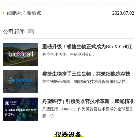
剂
细胞死亡新热点
2020.07.02
公司新闻
重磅升级！睿捷生物正式成为Bio X Cell江
各位合作伙伴、科研伙伴们…
苏、安徽区域独家代理商
睿捷生物携手三生生物，共筑细胞冻存技
在生物医药领域，细胞冻存技术是保障细胞活性…
术新未来!
丹望医疗 | 引领类器官技术革新，赋能精准
丹望医疗（DIMed）作为类器官技术领域的全球领先
医疗未来
者，位…
仪器设备