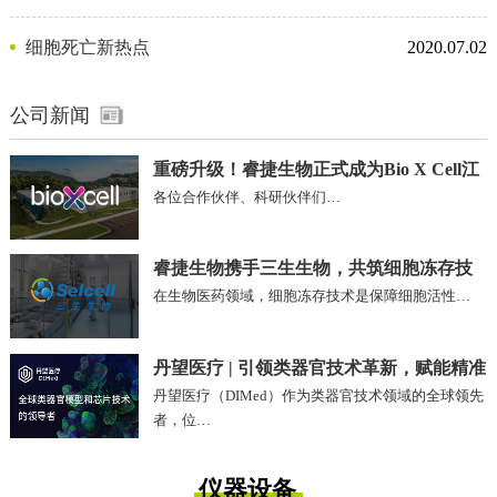
剂
细胞死亡新热点
2020.07.02
公司新闻
重磅升级！睿捷生物正式成为Bio X Cell江
各位合作伙伴、科研伙伴们…
苏、安徽区域独家代理商
睿捷生物携手三生生物，共筑细胞冻存技
在生物医药领域，细胞冻存技术是保障细胞活性…
术新未来!
丹望医疗 | 引领类器官技术革新，赋能精准
丹望医疗（DIMed）作为类器官技术领域的全球领先
医疗未来
者，位…
仪器设备