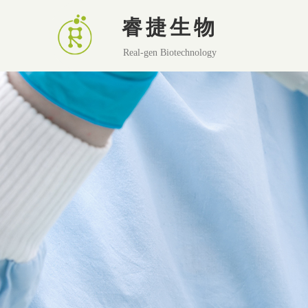
睿捷生物
Real-gen Biotechnology