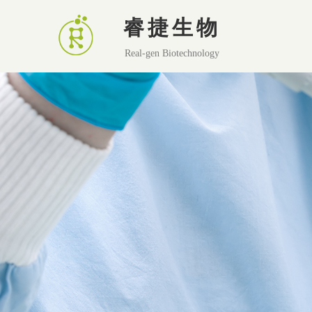
睿捷生物
Real-gen Biotechnology