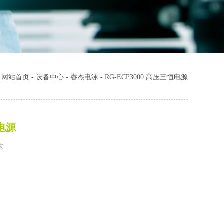
：
网站首页
-
设备中心
-
睿杰电泳
-
RG-ECP3000 高压三恒电源
恒电源
次