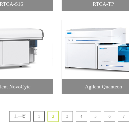
RTCA-S16
RTCA-TP
lent NovoCyte
Agilent Quanteon
上一页
1
2
3
4
5
6
7