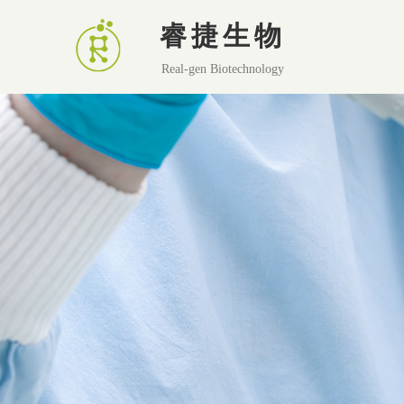
睿捷生物
Real-gen Biotechnology