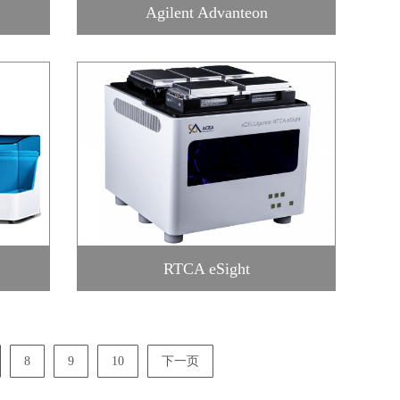
Agilent Advanteon
RTCA eSight
8
9
10
下一页