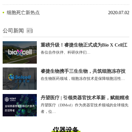
剂
细胞死亡新热点
2020.07.02
公司新闻
重磅升级！睿捷生物正式成为Bio X Cell江
各位合作伙伴、科研伙伴们…
苏、安徽区域独家代理商
睿捷生物携手三生生物，共筑细胞冻存技
在生物医药领域，细胞冻存技术是保障细胞活性…
术新未来!
丹望医疗 | 引领类器官技术革新，赋能精准
丹望医疗（DIMed）作为类器官技术领域的全球领先
医疗未来
者，位…
仪器设备