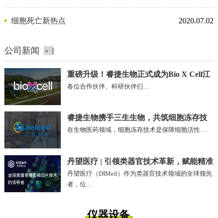
剂
细胞死亡新热点
2020.07.02
公司新闻
重磅升级！睿捷生物正式成为Bio X Cell江
各位合作伙伴、科研伙伴们…
苏、安徽区域独家代理商
睿捷生物携手三生生物，共筑细胞冻存技
在生物医药领域，细胞冻存技术是保障细胞活性…
术新未来!
丹望医疗 | 引领类器官技术革新，赋能精准
丹望医疗（DIMed）作为类器官技术领域的全球领先
医疗未来
者，位…
仪器设备