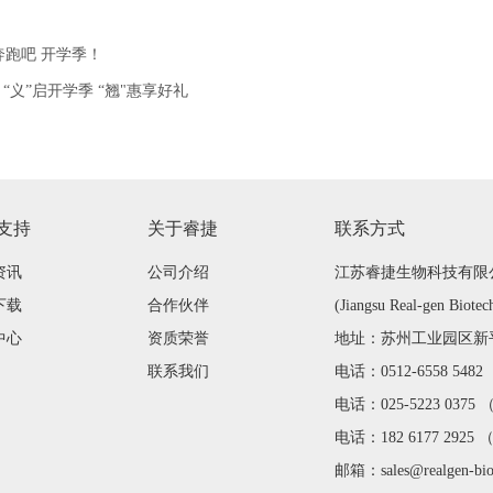
| 奔跑吧 开学季！
| “义”启开学季 “翘"惠享好礼
支持
关于睿捷
联系方式
资讯
公司介绍
江苏睿捷生物科技有限
下载
合作伙伴
(Jiangsu Real-gen Biotec
中心
资质荣誉
地址：苏州工业园区新平街
联系我们
电话：0512-6558 548
电话：025-5223 0375
电话：182 6177 2925
邮箱：sales@realgen-bi