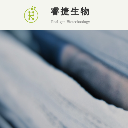
睿捷生物
Real-gen Biotechnology