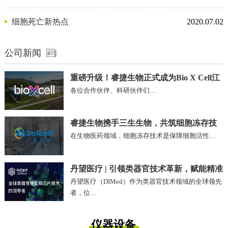
剂
细胞死亡新热点
2020.07.02
公司新闻
重磅升级！睿捷生物正式成为Bio X Cell江
各位合作伙伴、科研伙伴们…
苏、安徽区域独家代理商
睿捷生物携手三生生物，共筑细胞冻存技
在生物医药领域，细胞冻存技术是保障细胞活性…
术新未来!
丹望医疗 | 引领类器官技术革新，赋能精准
丹望医疗（DIMed）作为类器官技术领域的全球领先
医疗未来
者，位…
仪器设备