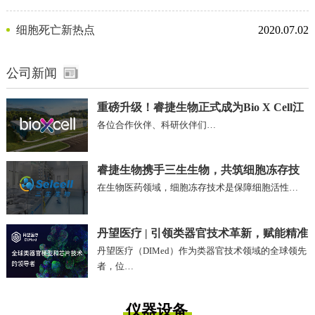
剂
细胞死亡新热点
2020.07.02
公司新闻
重磅升级！睿捷生物正式成为Bio X Cell江
各位合作伙伴、科研伙伴们…
苏、安徽区域独家代理商
睿捷生物携手三生生物，共筑细胞冻存技
在生物医药领域，细胞冻存技术是保障细胞活性…
术新未来!
丹望医疗 | 引领类器官技术革新，赋能精准
丹望医疗（DIMed）作为类器官技术领域的全球领先
医疗未来
者，位…
仪器设备