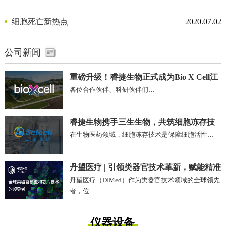
剂
细胞死亡新热点
2020.07.02
公司新闻
重磅升级！睿捷生物正式成为Bio X Cell江
各位合作伙伴、科研伙伴们…
苏、安徽区域独家代理商
睿捷生物携手三生生物，共筑细胞冻存技
在生物医药领域，细胞冻存技术是保障细胞活性…
术新未来!
丹望医疗 | 引领类器官技术革新，赋能精准
丹望医疗（DIMed）作为类器官技术领域的全球领先
医疗未来
者，位…
仪器设备